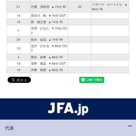
イザベラ・ルートビヒ
▲
21
竹重 杏歌理
▲
74分 IN
32
86分 IN
14
長谷川 唯
▼
74分 OUT
18
林 穂之香
▲
74分 IN
宮澤 ひなた
▼
74分 OU
7
T
20
籾木 結花
▲
74分 IN
北川 ひかる
▼
86分 OU
13
T
4
熊谷 紗希
▲
86分 IN
10
長野 風花
▼
86分 OUT
16
伊東 珠梨
▲
86分 IN
代表