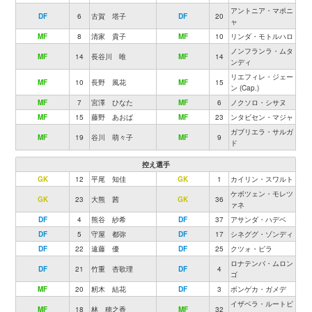
アントニア・マポニ
DF
6
古賀 塔子
DF
20
ャ
MF
8
清家 貴子
MF
10
リンダ・モトルハロ
ノンフランラ・ムタ
MF
14
長谷川 唯
MF
14
ンディ
リエフィレ・ジェー
MF
10
長野 風花
MF
15
ン (Cap.)
MF
7
宮澤 ひなた
MF
6
ノクソロ・シサヌ
MF
15
藤野 あおば
MF
23
ンタビセン・マジャ
ガブリエラ・サルガ
MF
19
谷川 萌々子
MF
9
ド
控え選手
GK
12
平尾 知佳
GK
1
カイリン・スワルト
ケボツェン・モレツ
GK
23
大熊 茜
GK
36
ァネ
DF
4
熊谷 紗希
DF
37
アサンダ・ハデベ
DF
5
守屋 都弥
DF
17
シネググ・ゾンディ
DF
22
遠藤 優
DF
25
クツォ・ピラ
ロナテンバ・ムロン
DF
21
竹重 杏歌理
DF
4
ゴ
MF
20
籾木 結花
DF
3
ボンゲカ・ガメデ
イザベラ・ルートビ
MF
18
林 穂之香
MF
32