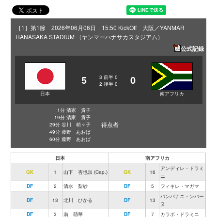
［1］第1節 2026年06月06日 15:50 KickOff 大阪／YANMAR
HANASAKA STADIUM （ヤンマーハナサカスタジアム）
公式記録
5
0
3
前半
0
2
後半
0
日本
南アフリカ
1分 清家 貴子
19分 清家 貴子
得点者
29分 谷川 萌々子
49分 藤野 あおば
60分 藤野 あおば
日本
南アフリカ
アンディレ・ドラミ
GK
1
山下 杏也加 (Cap.)
GK
16
ニ
DF
2
清水 梨紗
DF
5
フィキレ・マガマ
バンバナニ・ンバー
DF
13
北川 ひかる
DF
13
ヌ
DF
3
南 萌華
DF
7
カラボ・ドラミニ