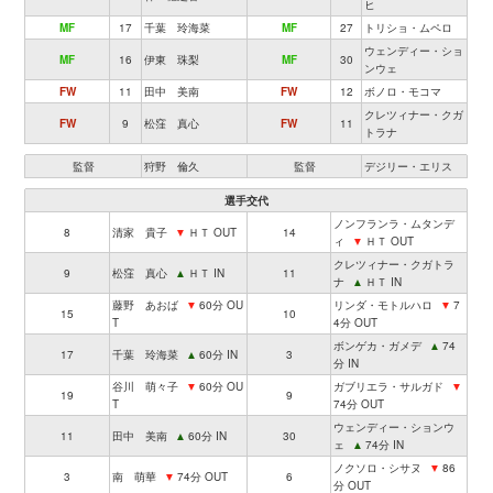
ヒ
MF
17
千葉 玲海菜
MF
27
トリショ・ムペロ
ウェンディー・ショ
MF
16
伊東 珠梨
MF
30
ンウェ
FW
11
田中 美南
FW
12
ボノロ・モコマ
クレツィナー・クガ
FW
9
松窪 真心
FW
11
トラナ
監督
狩野 倫久
監督
デジリー・エリス
選手交代
ノンフランラ・ムタンデ
8
清家 貴子
▼
ＨＴ OUT
14
ィ
▼
ＨＴ OUT
クレツィナー・クガトラ
9
松窪 真心
▲
ＨＴ IN
11
ナ
▲
ＨＴ IN
藤野 あおば
▼
60分 OU
リンダ・モトルハロ
▼
7
15
10
T
4分 OUT
ボンゲカ・ガメデ
▲
74
17
千葉 玲海菜
▲
60分 IN
3
分 IN
谷川 萌々子
▼
60分 OU
ガブリエラ・サルガド
▼
19
9
T
74分 OUT
ウェンディー・ションウ
11
田中 美南
▲
60分 IN
30
ェ
▲
74分 IN
ノクソロ・シサヌ
▼
86
3
南 萌華
▼
74分 OUT
6
分 OUT