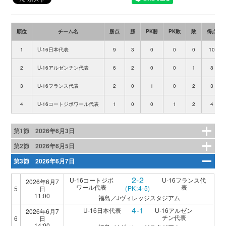
順位
チーム名
勝点
勝
PK勝
PK敗
敗
得点
1
U-16日本代表
9
3
0
0
0
10
2
U-16アルゼンチン代表
6
2
0
0
1
8
3
U-16フランス代表
2
0
1
0
2
3
4
U-16コートジボワール代表
1
0
0
1
2
4
第1節 2026年6月3日
第2節 2026年6月5日
第3節 2026年6月7日
2-2
U-16コートジボ
U-16フランス代
2026年6月7
ワール代表
表
(PK:4-5)
5
日
11:00
福島／Jヴィレッジスタジアム
4-1
U-16日本代表
U-16アルゼン
2026年6月7
チン代表
6
日
14:00