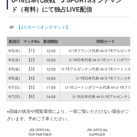
ド（有料）にて独占LIVE配信
【Jスポーツオンデマンド】
配信日
マッチ
No.
配信開始
対戦カード
6/3(水)
【1】
U-16フランス代表 vs U-16アルゼンチン
12:00
6/3(水)
【2】
U-16日本代表 vs U-16コートジボワール
15:00
6/5(金)
【3】
U-16アルゼンチン代表 vs U-16コートジボ
12:00
6/5(金)
【4】
U-16日本代表 vs U-16フランス代表
15:00
6/7(日)
【5】
U-16コートジボワール代表 vs U-16フラ
11:00
6/7(日)
【6】
U-16日本代表 vs U-16アルゼンチン代
14:00
※回線の状況や閲覧環境により、一部ご覧いただけない場合がご
ざいます。予めご了承ください。
JFA OFFICIAL
JFA OFFICIAL
TOP PARTNER
SUPPLIER