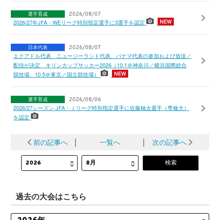
選手育成
2026/08/07
2026/27年JFA・WEリーグ特別指定選手に3選手を認定
日本代表
2026/08/07
エクアドル代表、ニュージーランド代表、パナマ代表の参加および放送／
配信が決定 キリンカップサッカー2026（10.1＠神奈川／横浜国際総合
競技場、10.5＠東京／国立競技場）
選手育成
2026/08/06
2026/27シーズン JFA・Ｊリーグ特別指定選手に佐藤柚太選手（専修大）
を認定
前の記事へ
│
一覧へ
│
次の記事へ
過去の大会はこちら