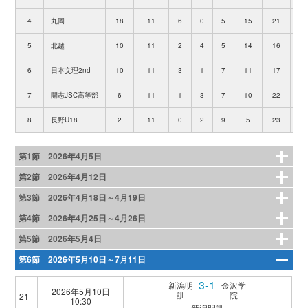
4
丸岡
18
11
6
0
5
15
21
5
北越
10
11
2
4
5
14
16
6
日本文理2nd
10
11
3
1
7
11
17
7
開志JSC高等部
6
11
1
3
7
10
22
-
8
長野U18
2
11
0
2
9
5
23
-
第1節 2026年4月5日
第2節 2026年4月12日
第3節 2026年4月18日～4月19日
第4節 2026年4月25日～4月26日
第5節 2026年5月4日
第6節 2026年5月10日～7月11日
3-1
新潟明
金沢学
2026年5月10日
訓
院
21
10:30
新潟明訓