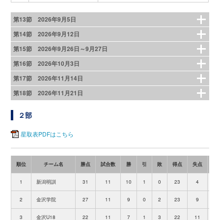
第13節 2026年9月5日
第14節 2026年9月12日
第15節 2026年9月26日～9月27日
第16節 2026年10月3日
第17節 2026年11月14日
第18節 2026年11月21日
２部
星取表PDFはこちら
順位
チーム名
勝点
試合数
勝
引
敗
得点
失点
得
1
新潟明訓
31
11
10
1
0
23
4
+
2
金沢学院
27
11
9
0
2
23
9
+
3
金沢U18
22
11
7
1
3
22
11
+