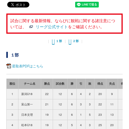
試合に関する最新情報、ならびに観戦に関する諸注意につ
いては、
リーグ公式サイト
をご確認ください。
１部
２部
１部
星取表PDFはこちら
順位
チーム名
勝点
試合数
勝
引
敗
得点
失点
得失
1
新潟U18
22
12
6
4
2
20
9
+11
2
富山第一
21
12
6
3
3
22
11
+11
3
日本文理
19
12
6
1
5
23
13
+10
4
松本U18
19
12
5
4
3
25
20
+5