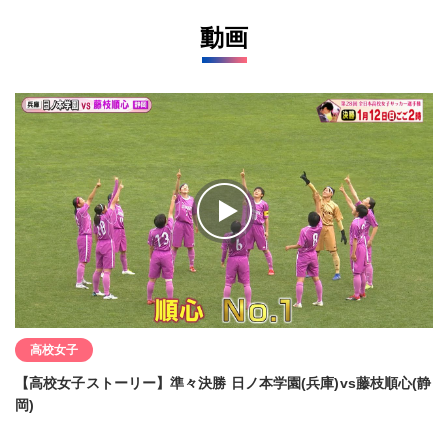
動画
高校女子
【高校女子ストーリー】準々決勝 日ノ本学園(兵庫)vs藤枝順心(静
岡)