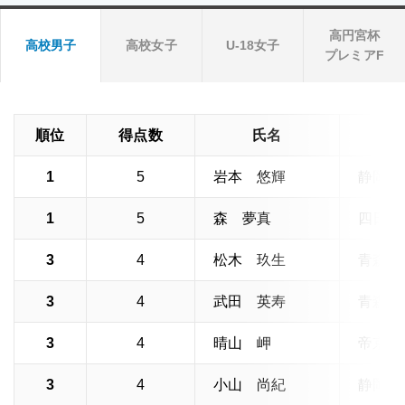
高円宮杯
高校男子
高校女子
U-18女子
プレミアF
順位
得点数
氏名
1
5
岩本 悠輝
静岡学
1
5
森 夢真
四日市
3
4
松木 玖生
青森山
3
4
武田 英寿
青森山
3
4
晴山 岬
帝京長
3
4
小山 尚紀
静岡学