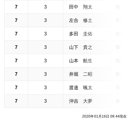
7
3
田中 翔太
青森山
7
3
左合 修土
矢板中
7
3
多田 圭佑
矢板中
7
3
山下 貴之
國學院
7
3
山本 航生
國學院
7
3
井堀 二昭
静岡学
7
3
渡邉 颯太
草津東
7
3
沖吉 大夢
神戸弘
2020年01月16日 09:44現在