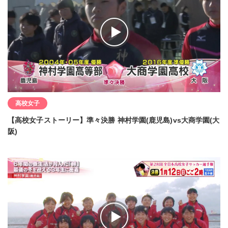
高校女子
【高校女子ストーリー】準々決勝 神村学園(鹿児島)vs大商学園(大
阪)